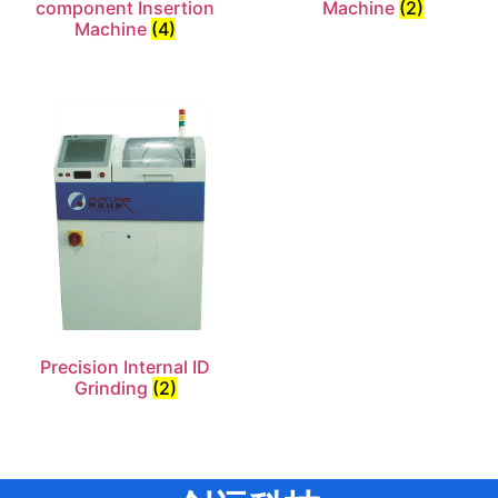
component Insertion
Machine
(2)
Machine
(4)
Precision Internal ID
Grinding
(2)